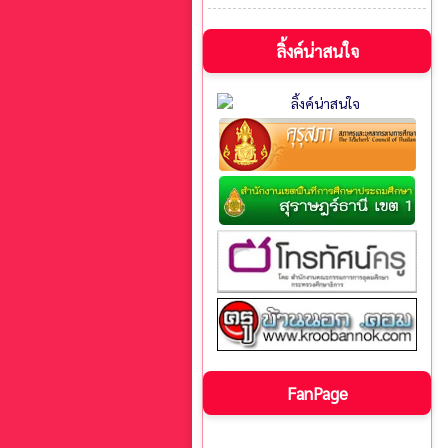
ลิ้งค์น่าสนใจ
FanPage